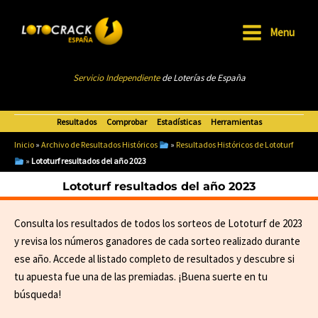
Ir
al
Menu
Main
contenido
Menu
Servicio Independiente
de Loterías de Esp
añ
a
Resultados
Comprobar
Estadísticas
Herramientas
Inicio
»
Archivo de Resultados Históricos
»
Resultados Históricos de Lototurf
»
Lototurf resultados del año 2023
Lototurf resultados del año 2023
Consulta los resultados de todos los sorteos de Lototurf de 2023
y revisa los números ganadores de cada sorteo realizado durante
ese año. Accede al listado completo de resultados y descubre si
tu apuesta fue una de las premiadas. ¡Buena suerte en tu
búsqueda!