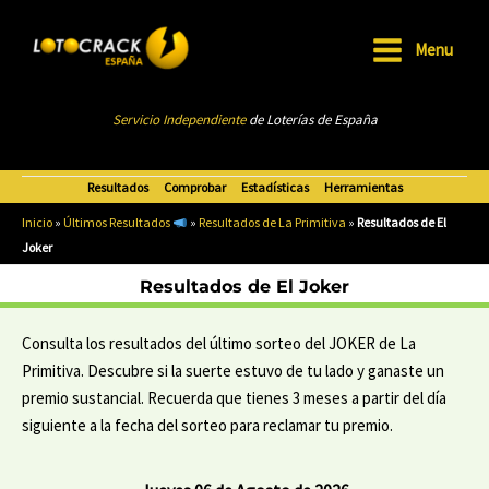
Ir
al
Menu
Main
contenido
Menu
Servicio Independiente
de Loterías de Esp
añ
a
Resultados
Comprobar
Estadísticas
Herramientas
Inicio
»
Últimos Resultados
»
Resultados de La Primitiva
»
Resultados de El
Joker
Resultados de El Joker
Consulta los resultados del último sorteo del JOKER de La
Primitiva. Descubre si la suerte estuvo de tu lado y ganaste un
premio sustancial. Recuerda que tienes 3 meses a partir del día
siguiente a la fecha del sorteo para reclamar tu premio.