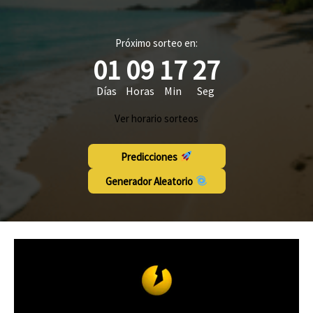
Próximo sorteo en:
01
09
17
27
Días
Horas
Min
Seg
Ver horario sorteos
Predicciones
Generador Aleatorio