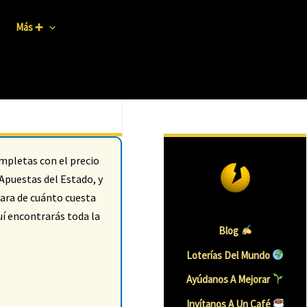
Más ➕
ompletas con el precio
 Apuestas del Estado, y
lara de cuánto cuesta
í encontrarás toda la
Blog
Loterías Del Mundo
Ayúdanos A Mejorar
Invítanos A Un Caf
É