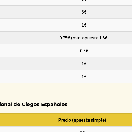
6€
1€
0.75€ (min. apuesta 1.5€)
0.5€
1€
1€
cional de Ciegos Españoles
Precio (apuesta simple)