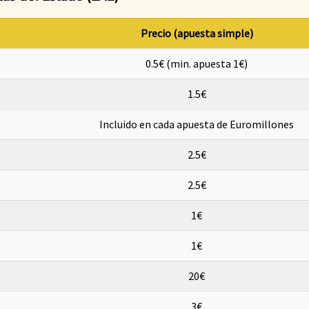
Precio (apuesta simple)
0.5€ (min. apuesta 1€)
1.5€
Incluido en cada apuesta de Euromillones
2.5€
2.5€
1€
1€
20€
3€