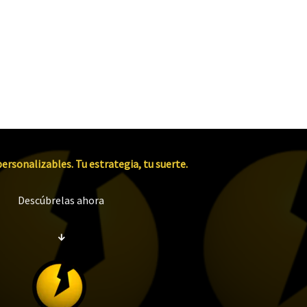
ersonalizables. Tu estrategia, tu suerte.
Descúbrelas ahora
↓