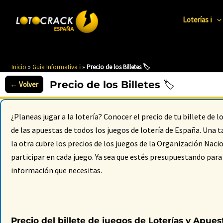
Ir
al
Loterías ℹ️
contenido
Inicio
»
Guía Informativa ℹ️
»
Precio de los Billetes 🏷️
Precio de los Billetes 🏷️
¿Planeas jugar a la lotería? Conocer el precio de tu billete de
de las apuestas de todos los juegos de lotería de España. Una ta
la otra cubre los precios de los juegos de la Organización Nac
participar en cada juego. Ya sea que estés presupuestando pa
información que necesitas.
Precio del billete de juegos de Loterías y Apues