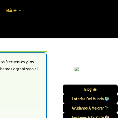
Más ➕
os frecuentes y los
a, hemos organizado el
Blog
Loterías Del Mundo
Ayúdanos A Mejorar
Invítanos A Un Caf
É