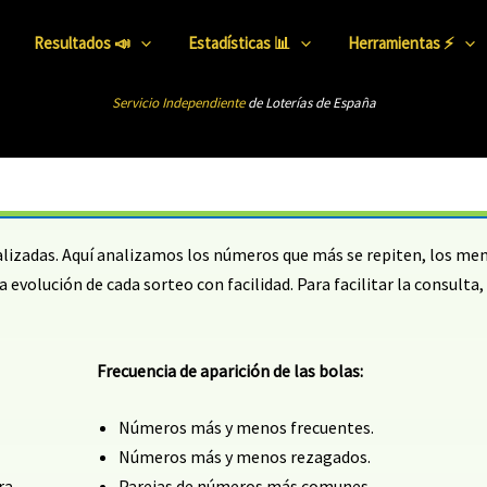
Resultados 📣
Estadísticas 📊
Herramientas ⚡
Servicio Independiente
de Loterías de Esp
añ
a
ualizadas. Aquí analizamos los números que más se repiten, los men
 evolución de cada sorteo con facilidad. Para facilitar la consult
Frecuencia de aparición de las bolas:
Números más y menos frecuentes.
Números más y menos rezagados.
ra.
Parejas de números más comunes.