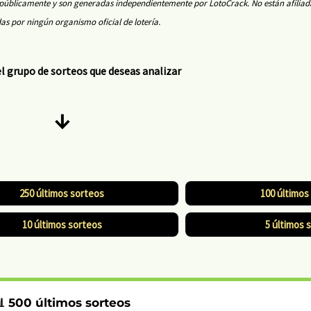
es públicamente y son generadas independientemente por LotoCrack. No están afiliad
as por ningún organismo oficial de lotería.
l grupo de sorteos que deseas analizar
↓
250 últimos sorteos
100 últimos
10 últimos sorteos
5 últimos 
 500 últimos sorteos