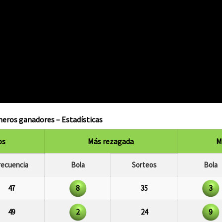
eros ganadores – Estadísticas
os
Más rezagada
M
recuencia
Bola
Sorteos
Bola
8
3
47
35
2
9
49
24