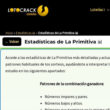
Ir
al
Loterías ℹ️
contenido
Inicio
»
Estadísticas 📊
»
Estadísticas de La Primitiva 📊
Estadísticas de La Primitiva 📊
Accede a las estadísticas de La Primitiva más detalladas y act
patrones habituales de los sorteos, ayudándote a interpretar la
estudio en los siguientes apartados:
Patrones de la combinación ganadora:
Números impares y pares.
Números bajos y altos.
Números que terminan en la misma cif