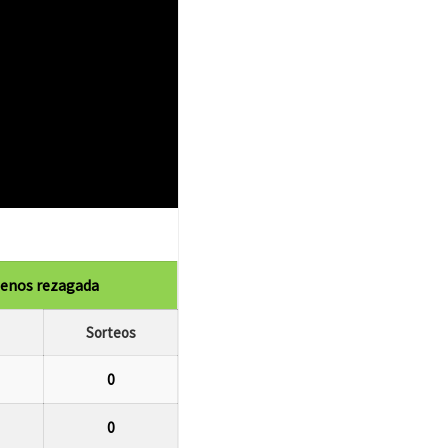
enos rezagada
Sorteos
0
0