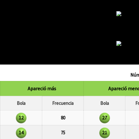
Núm
Apareció más
Apareció men
Bola
Frecuencia
Bola
F
12
27
80
14
21
75