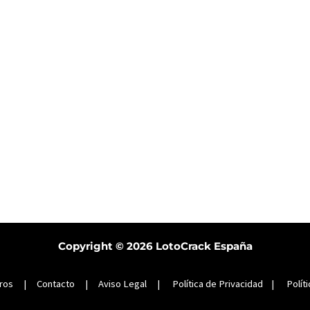
Copyright © 2026
LotoCrack España
ros
|
Contacto
|
Aviso Legal
|
Política de Privacidad
|
Polít