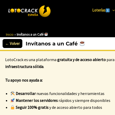
Ir
al
Loterías
contenido
Inicio
»
Invítanos a un Café
Invítanos a un Café
LotoCrack es una plataforma
gratuita y de acceso abierto
para 
infraestructura sólida
.
Tu apoyo nos ayuda a:
Desarrollar
nuevas funcionalidades y herramientas
Mantener los servidores
rápidos y siempre disponibles
Seguir 100% gratis
y de acceso abierto para todos