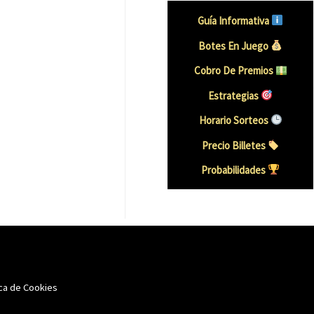
Guía Informativa
Botes En Juego
Cobro De Premios
Estrategias
Horario Sorteos
Precio Billetes
Probabilidades
ica de Cookies