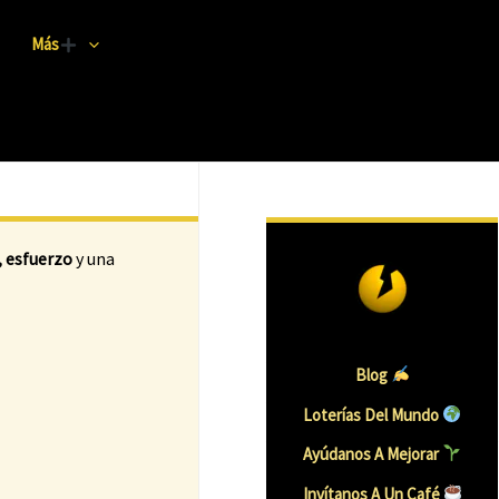
Más
 esfuerzo
y una
Blog
Loterías Del Mundo
Ayúdanos A Mejorar
Invítanos A Un Caf
É