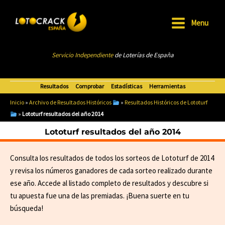
Ir
al
Menu
Main
contenido
Menu
Servicio Independiente
de Loterías de Esp
añ
a
Resultados
Comprobar
Estadísticas
Herramientas
Inicio
»
Archivo de Resultados Históricos
»
Resultados Históricos de Lototurf
»
Lototurf resultados del año 2014
Lototurf resultados del año 2014
Consulta los resultados de todos los sorteos de Lototurf de 2014
y revisa los números ganadores de cada sorteo realizado durante
ese año. Accede al listado completo de resultados y descubre si
tu apuesta fue una de las premiadas. ¡Buena suerte en tu
búsqueda!