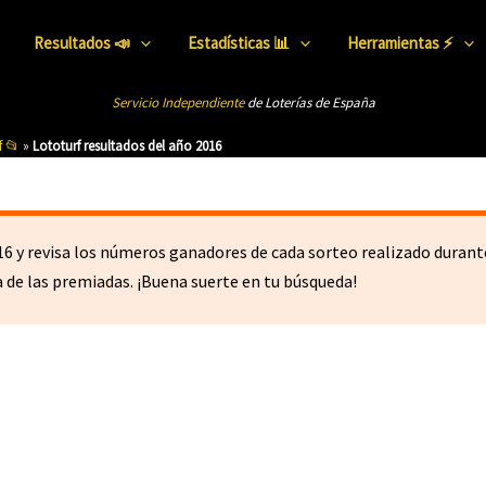
Resultados 📣
Estadísticas 📊
Herramientas ⚡
Servicio Independiente
de Loterías de Esp
añ
a
f 📂
»
Lototurf resultados del año 2016
16 y revisa los números ganadores de cada sorteo realizado durante
a de las premiadas. ¡Buena suerte en tu búsqueda!