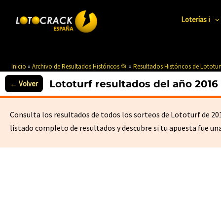
Ir
al
Loterías ℹ️
contenido
Inicio
»
Archivo de Resultados Históricos 📂
»
Resultados Históricos de Lototur
Lototurf resultados del año 2016
Consulta los resultados de todos los sorteos de Lototurf de 20
listado completo de resultados y descubre si tu apuesta fue un