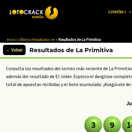
Ir
al
Loterías ℹ️
contenido
Inicio
»
Últimos Resultados 📣
»
Resultados de La Primitiva
Resultados de La Primitiva
Consulta los resultados del sorteo más reciente de La Primiti
además del resultado de El Joker. Explora el desglose completo
total de apuestas recibidas y el bote acumulado. ¡Asegúrate de 
Ju
3
9
1