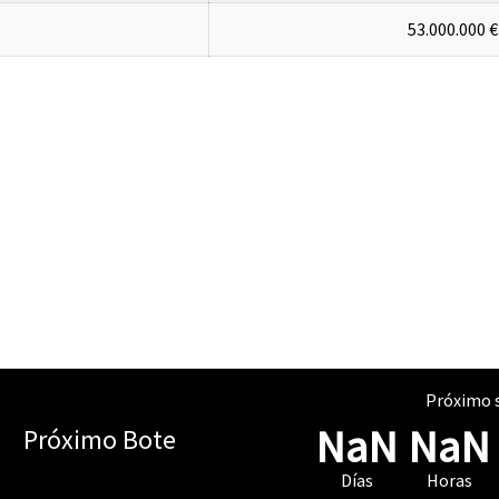
53.000.000 €
Próximo s
NaN
NaN
Próximo Bote
Días
Horas