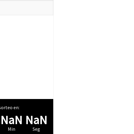
orteo en:
NaN
NaN
Min
Seg