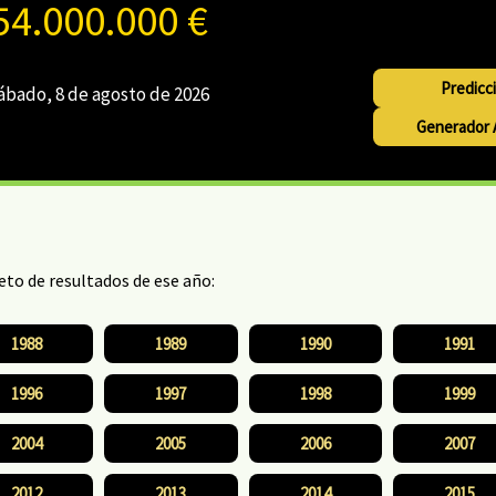
54.000.000 €
Ver horar
Predicc
ábado, 8 de agosto de 2026
Generador A
leto de resultados de ese año:
1988
1989
1990
1991
1996
1997
1998
1999
2004
2005
2006
2007
2012
2013
2014
2015