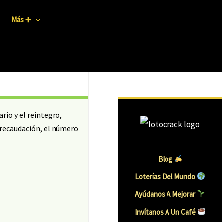
Más ➕
io y el reintegro,
 recaudación, el número
Blog
Loterías Del Mundo
Ayúdanos A Mejorar
Invítanos A Un Caf
É