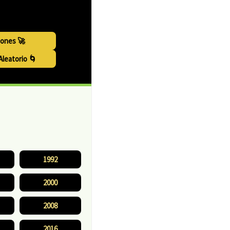
io sorteos
iones 🚀
leatorio 🌀
1992
2000
2008
2016