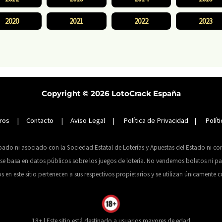
2020
2021
2022
2023
Copyright © 2026
LotoCrack España
ros
|
Contacto
|
Aviso Legal
|
Política de Privacidad
|
Polít
obado ni asociado con la Sociedad Estatal de Loterías y Apuestas del Estado ni c
 basa en datos públicos sobre los juegos de lotería. No vendemos boletos ni par
 este sitio pertenecen a sus respectivos propietarios y se utilizan únicamente co
18+ | Este sitio está destinado a usuarios mayores de edad