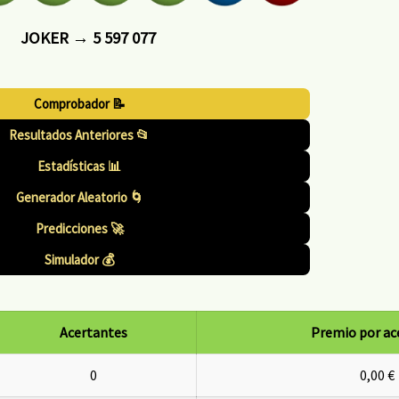
JOKER → 5 597 077
Comprobador 📝
Resultados Anteriores 📂
Estadísticas 📊
Generador Aleatorio 🌀
Predicciones 🚀
Simulador 💰
Acertantes
Premio por ac
0
0,00 €