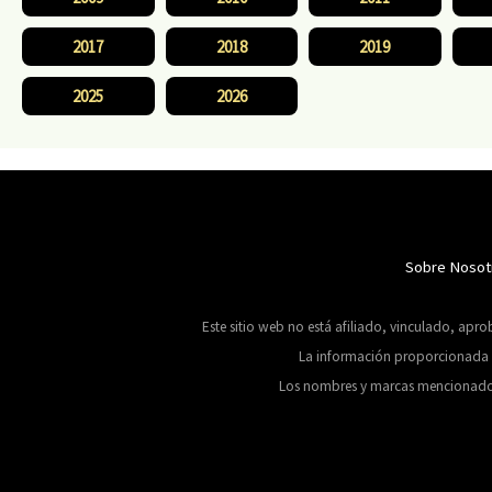
2017
2018
2019
2025
2026
Sobre Nosot
Este sitio web no está afiliado, vinculado, apr
La información proporcionada se
Los nombres y marcas mencionados en