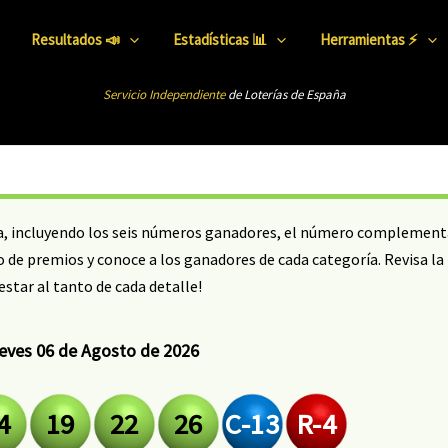
Resultados 📣
Estadísticas 📊
Herramientas ⚡
Servicio Independiente
de Loterías de Esp
añ
a
va, incluyendo los seis números ganadores, el número complementar
 de premios y conoce a los ganadores de cada categoría. Revisa la
estar al tanto de cada detalle!
eves 06 de Agosto de 2026
4
19
22
26
C-13
R-4