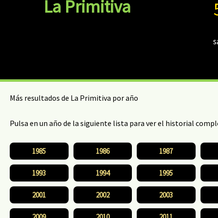
La Primitiva
s
Más resultados de La Primitiva por año
Pulsa en un año de la siguiente lista para ver el historial comp
1985
1986
1987
1993
1994
1995
2001
2002
2003
2009
2010
2011