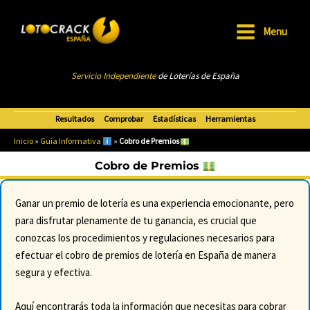
Ir
al
Menu
Main
contenido
Menu
Servicio Independiente
de Loterías de Esp
añ
a
Resultados
Comprobar
Estadísticas
Herramientas
Inicio
»
Guía Informativa
»
Cobro de Premios
Cobro de Premios
Ganar un premio de lotería es una experiencia emocionante, pero
para disfrutar plenamente de tu ganancia, es crucial que
conozcas los procedimientos y regulaciones necesarios para
efectuar el cobro de premios de lotería en España de manera
segura y efectiva.
Aquí encontrarás toda la información que necesitas para cobrar