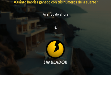
¿Cuánto habrías ganado con tús numeros de la suerte?
Averígualo ahora
↓