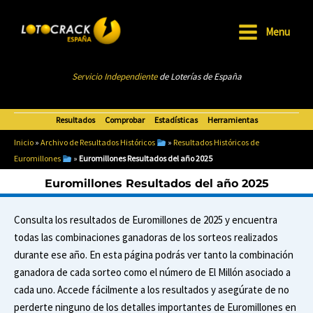
Ir
al
Menu
Main
contenido
Menu
Servicio Independiente
de Loterías de Esp
añ
a
Resultados
Comprobar
Estadísticas
Herramientas
Inicio
»
Archivo de Resultados Históricos
»
Resultados Históricos de
Euromillones
»
Euromillones Resultados del año 2025
Euromillones Resultados del año 2025
Consulta los resultados de Euromillones de 2025 y encuentra
todas las combinaciones ganadoras de los sorteos realizados
durante ese año. En esta página podrás ver tanto la combinación
ganadora de cada sorteo como el número de El Millón asociado a
cada uno. Accede fácilmente a los resultados y asegúrate de no
perderte ninguno de los detalles importantes de Euromillones en