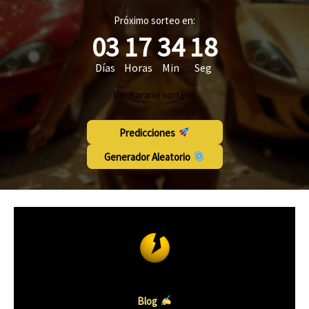
Próximo sorteo en:
03
17
34
17
Días
Horas
Min
Seg
Ver horario sorteos
Predicciones
Generador Aleatorio
Blog