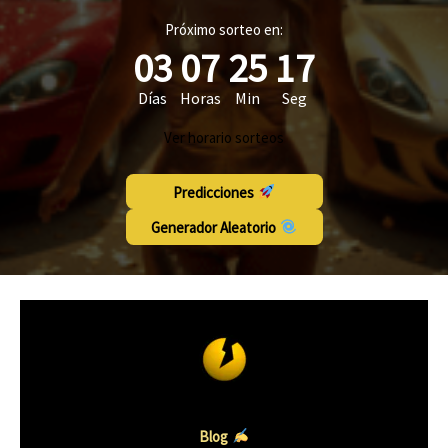
Próximo sorteo en:
03
07
25
16
Días
Horas
Min
Seg
Ver horario sorteos
Predicciones
Generador Aleatorio
Blog