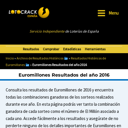
Ir
al
Menu
Main
contenido
Menu
Servicio Independiente
de Loterías de Esp
añ
a
Resultados
Comprobar
Estadísticas
Herramientas
Inicio
»
Archivo de Resultados Históricos
»
Resultados Históricos de
Euromillones
»
Euromillones Resultados del año 2016
Euromillones Resultados del año 2016
Consulta los resultados de Euromillones de 2016 y encuentra
todas las combinaciones ganadoras de los sorteos realizados
durante ese año. En esta página podrás ver tanto la combinación
ganadora de cada sorteo como el número de El Millón asociado a
cada uno. Accede fácilmente a los resultados y asegúrate de no
perderte ninguno de los detalles importantes de Euromillones en