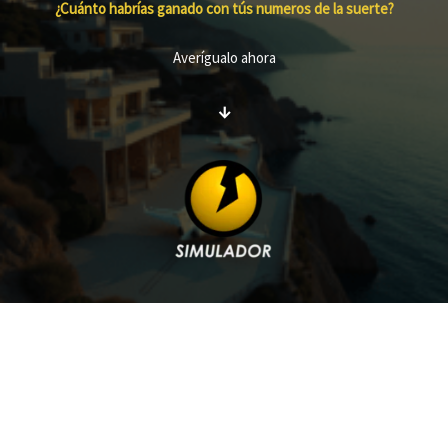
¿Cuánto habrías ganado con tús numeros de la suerte?
Averígualo ahora
↓