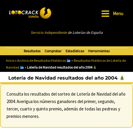
Ir
al
Menu
Main
contenido
Menu
Servicio Independiente
de Loterías de Esp
añ
a
Resultados
Comprobar
Estadísticas
Herramientas
Inicio
»
Archivo de Resultados Históricos
»
Resultados Históricos de Lotería de
Navidad
»
Lotería de Navidad resultados del año 2004
Lotería de Navidad resultados del año 2004
Consulta los resultados del sorteo de Lotería de Navidad del año
2004. Averigua los números ganadores del primer, segundo,
tercer, cuarto y quinto premio, además de todas las pedreas y
premios menores.