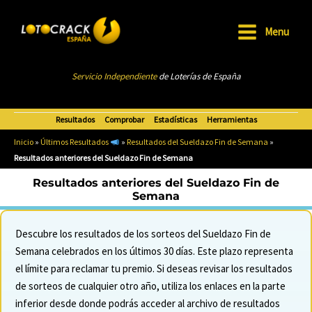
Ir
al
Menu
Main
contenido
Menu
Servicio Independiente
de Loterías de Esp
añ
a
Resultados
Comprobar
Estadísticas
Herramientas
Inicio
»
Últimos Resultados
»
Resultados del Sueldazo Fin de Semana
»
Resultados anteriores del Sueldazo Fin de Semana
Resultados anteriores del Sueldazo Fin de
Semana
Descubre los resultados de los sorteos del Sueldazo Fin de
Semana celebrados en los últimos 30 días. Este plazo representa
el límite para reclamar tu premio. Si deseas revisar los resultados
de sorteos de cualquier otro año, utiliza los enlaces en la parte
inferior desde donde podrás acceder al archivo de resultados