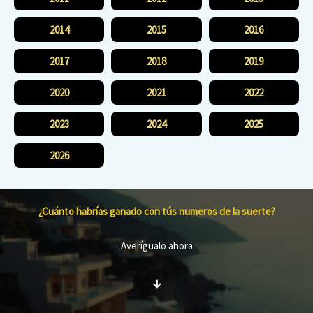
2014
2015
2016
2017
2018
2019
2020
2021
2022
2023
2024
2025
2026
¿Cuánto habrías ganado con tús numeros de la suerte?
Averígualo ahora
↓