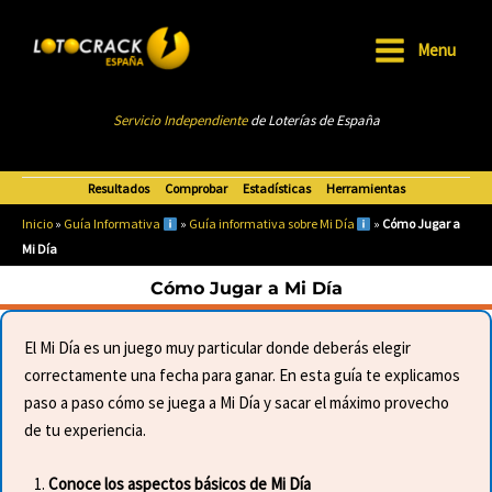
Ir
al
Menu
Main
contenido
Menu
Servicio Independiente
de Loterías de Esp
añ
a
Resultados
Comprobar
Estadísticas
Herramientas
Inicio
»
Guía Informativa
»
Guía informativa sobre Mi Día
»
Cómo Jugar a
Mi Día
Cómo Jugar a Mi Día
El Mi Día es un juego muy particular donde deberás elegir
correctamente una fecha para ganar. En esta guía te explicamos
paso a paso cómo se juega a Mi Día y sacar el máximo provecho
de tu experiencia.
Conoce los aspectos básicos de Mi Día