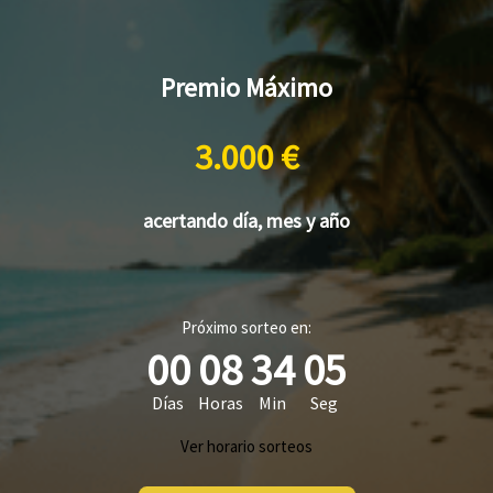
Premio Máximo
3.000 €
acertando día, mes y año
Próximo sorteo en:
00
08
34
04
Días
Horas
Min
Seg
Ver horario sorteos