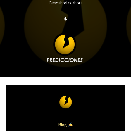
Descúbrelas ahora
↓
Blog