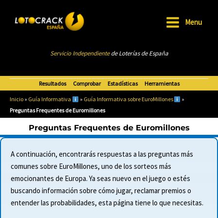
Ir
al
Menu
Main
contenido
Menu
Servicio Independiente
de Loterías de Esp
añ
a
Resultados
Comprobar
Estadísticas
Herramientas
Inicio
»
Guía Informativa
»
Guía Informativa sobre EuroMillones
»
Preguntas Frequentes de Euromillones
Preguntas Frequentes de Euromillones
A continuación, encontrarás respuestas a las preguntas más
comunes sobre EuroMillones, uno de los sorteos más
emocionantes de Europa. Ya seas nuevo en el juego o estés
buscando información sobre cómo jugar, reclamar premios o
entender las probabilidades, esta página tiene lo que necesitas.