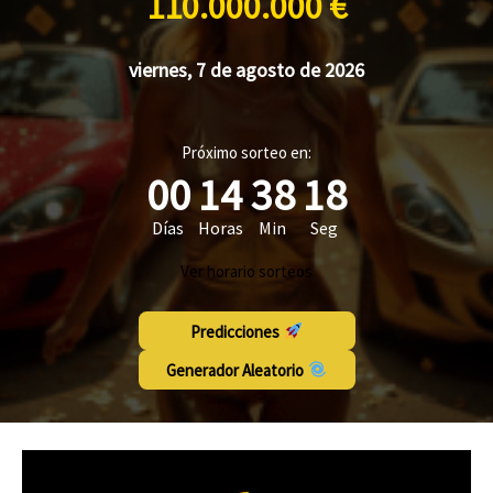
110.000.000 €
viernes, 7 de agosto de 2026
Próximo sorteo en:
00
14
38
17
Días
Horas
Min
Seg
Ver horario sorteos
Predicciones
Generador Aleatorio