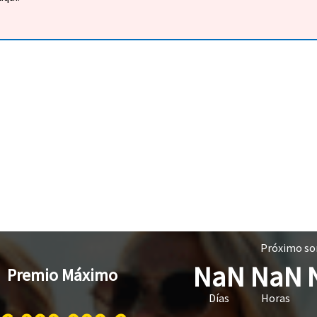
Próximo sor
NaN
NaN
Premio Máximo
Días
Horas