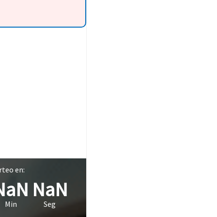
teo en:
NaN
NaN
Min
Seg