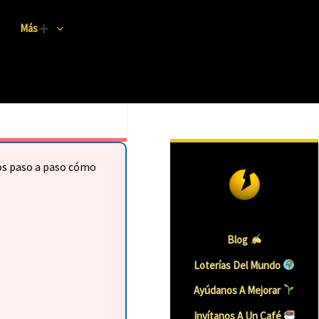
Más
mos paso a paso cómo
Blog
Loterías Del Mundo
Ayúdanos A Mejorar
Invítanos A Un Caf
É