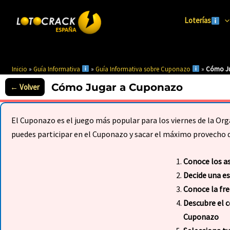
Ir
al
Loterías
contenido
Inicio
»
Guía Informativa
»
Guía Informativa sobre Cuponazo
»
Cómo Ju
Cómo Jugar a Cuponazo
El Cuponazo es el juego más popular para los viernes de la Or
puedes participar en el Cuponazo y sacar el máximo provecho d
Conoce los a
Decide una e
Conoce la fre
Descubre el c
Cuponazo