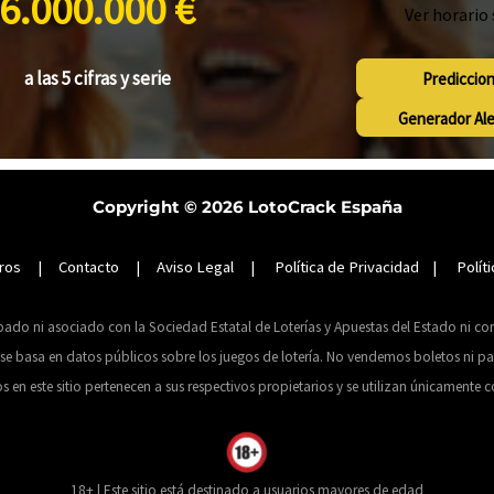
6.000.000 €
Ver horario
a las 5 cifras y serie
Prediccio
Generador Al
Copyright © 2026
LotoCrack España
ros
|
Contacto
|
Aviso Legal
|
Política de Privacidad
|
Polít
obado ni asociado con la Sociedad Estatal de Loterías y Apuestas del Estado ni c
 basa en datos públicos sobre los juegos de lotería. No vendemos boletos ni par
 este sitio pertenecen a sus respectivos propietarios y se utilizan únicamente co
18+ | Este sitio está destinado a usuarios mayores de edad