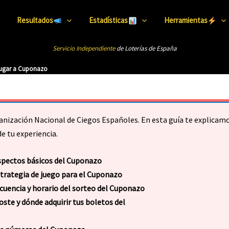
Resultados
Estadísticas
Herramientas
Servicio Independiente
de Loterías de Esp
añ
a
gar a Cuponazo
ganización Nacional de Ciegos Españoles. En esta guía te explica
e tu experiencia.
spectos básicos del Cuponazo
strategia de juego para el Cuponazo
cuencia y horario del sorteo del Cuponazo
oste y dónde adquirir tus boletos del